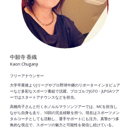
中願寺 香織
Kaori Chuganji
フリーアナウンサー
大学卒業後より
J
リーグやプロ野球中継のリポーターインタビュア
ーなど多彩なスポーツ番組で活躍。プロゴルフ
JGTO
・
JLPGA
ツア
ーではスタートアナウンスなどを担当。
高橋尚子さんと行くホノルルマラソンツアーでは、
MC
を担当し
ながら自身も走り、
10
回の完走経験を持つ。現在はスポーツメン
タルコーチとしても活動し、選手サポートにも注力。真摯かつ多
角的な視点で、スポーツの魅力と可能性を発信し続けている。