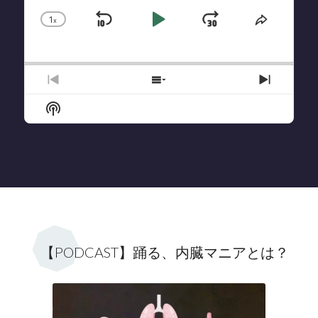
1
x
Skip
Play
Jump
Change
Share
Playback
This
Backward
Pause
Forward
Rate
Episode
Previous
Show
Next
Episode
Episodes
Episode
Show
List
Podcast
Information
【PODCAST】踊る、内臓マニアとは？